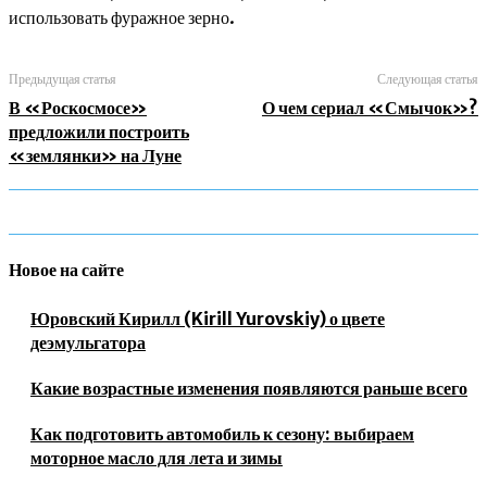
использовать фуражное зерно.
Предыдущая статья
Следующая статья
В «Роскосмосе»
О чем сериал «Смычок»?
предложили построить
«землянки» на Луне
Новое на сайте
Юровский Кирилл (Kirill Yurovskiy) о цвете
деэмульгатора
Какие возрастные изменения появляются раньше всего
Как подготовить автомобиль к сезону: выбираем
моторное масло для лета и зимы