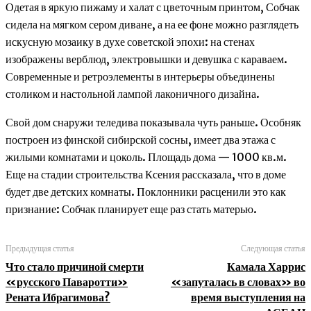
Одетая в яркую пижаму и халат с цветочным принтом, Собчак
сидела на мягком сером диване, а на ее фоне можно разглядеть
искусную мозаику в духе советской эпохи: на стенах
изображены верблюд, электровышки и девушка с караваем.
Современные и ретроэлементы в интерьеры объединены
столиком и настольной лампой лаконичного дизайна.
Свой дом снаружи теледива показывала чуть раньше. Особняк
построен из финской сибирской сосны, имеет два этажа с
жилыми комнатами и цоколь. Площадь дома — 1000 кв.м.
Еще на стадии строительства Ксения рассказала, что в доме
будет две детских комнаты. Поклонники расценили это как
признание: Собчак планирует еще раз стать матерью.
Предыдущая статья
Следующая статья
Что стало причиной смерти
Камала Харрис
«русского Паваротти»
«запуталась в словах» во
Рената Ибрагимова?
время выступления на