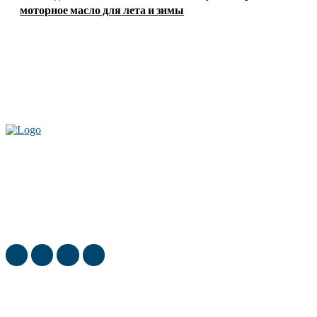
моторное масло для лета и зимы
Актуальные новости мира и России. Новинки технологий и
достижения спорта, скандалы шоубизнеса, обзор экономики и культуры
ежедневно в нашем блоге
ТОП недели
Как выбрать недвижимость в Бишкеке: на что обратить