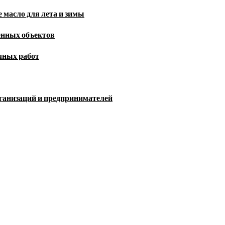
 масло для лета и зимы
енных объектов
чных работ
рганизаций и предпринимателей
порта, скандалы шоубизнеса, обзор экономики и культуры ежедневно в н