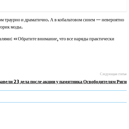
ом траурно и драматично. А в кобальтовом синем — невероятно
торик моды.
талями: «Обратите внимание, что все наряды практически
Следующая статья
завели 23 дела после акции у памятника Освободителям Риги