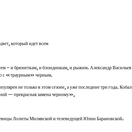
всем – и брюнеткам, и блондинкам, и рыжим. Александр Васильев 
ию с «траурным» черным.
улярен не только в этом сезоне, а уже последние три года. Коба
ний — прекрасная замена черному»,
 певицы Лолиты Милявской и телеведущей Юлии Барановской.