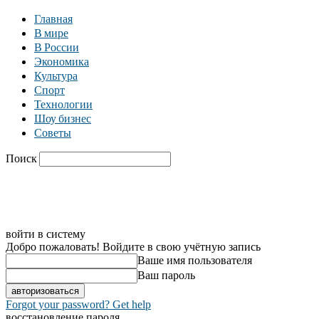
Главная
В мире
В России
Экономика
Культура
Спорт
Технологии
Шоу бизнес
Советы
Поиск
C
25.4
Москва
Главная
В мире
В России
Экономика
войти в систему
Добро пожаловать! Войдите в свою учётную запись
Ваше имя пользователя
Ваш пароль
Forgot your password? Get help
восстановление пароля