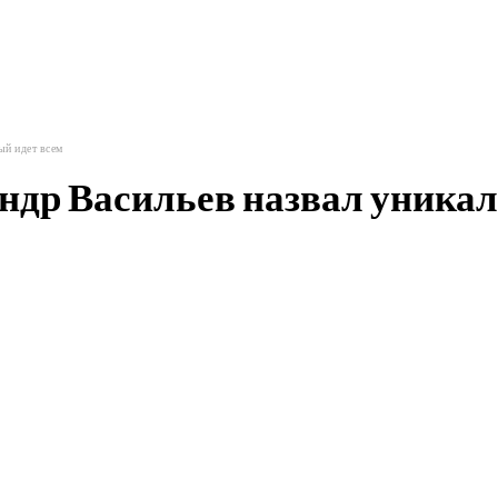
й идет всем
р Васильев назвал уникаль