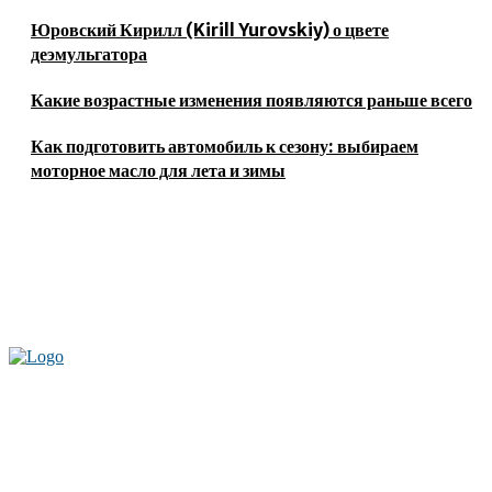
Юровский Кирилл (Kirill Yurovskiy) о цвете
деэмульгатора
Какие возрастные изменения появляются раньше всего
Как подготовить автомобиль к сезону: выбираем
моторное масло для лета и зимы
Актуальные новости мира и России. Новинки технологий и
достижения спорта, скандалы шоубизнеса, обзор экономики и культуры