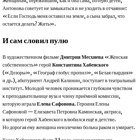
Женщинам, пережившим, как и она сама, потерю детей,
Антонова советует не замыкаться и не уходить в отчаяние:
«Если Господь меня оставил на земле, а сына забрал, что
остается делать? Жить».
И сам словил пулю
В художественном фильме
Дмитрия Месхиева
«Женская
собственность» герой
Константина Хабенского
(«Дозоры», «Географ глобус пропил», «Белая гвардия»
и др.), абитуриент Андрей Калинин, поступает в театральный
институт. Молодой человек проникается глубоким чувством
к преподавательнице вуза и члену приёмной комиссии,
которую играла
Елена Сафонова
. Героиня Елены
Сафоновой — Елизавета Петровна Каминская, актриса,
в которую герой Хабенского влюбился ещё в детстве.
Но дорогая ему женщина неизлечимо больна раком и умирает.