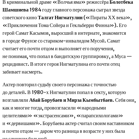
В криминальной драме «Волчья яма» режиссёра
Болотбека
Шамшиева
1984 году главного персонажа сыграл звезда
советского кино
Талгат Нигматулин
(«Пираты ХХ века»,
«Приключения Тома Сойера и Гекльберри Финна»). Его
герой Самат Касымов, выросший в интернате, знакомится
в городе Фрунзе со стариком-инвалидом Мусой. Самат
считает его почти отцом и выполняет его поручения,
не понимая, что попал в бандитскую группировку, а Муса —
рецидивист. В итоге героя Нигматулина его почти отец
забивает насмерть.
Актер повторил судьбу своего персонажа с точностью
до деталей. В 1980-х Нигматулин попал в секту, которую
возглавляли
Абай Борубаев и Мирза Кымбытбаев
. Себя они,
как и многие тогда, провозгласили «народными
целителями» «экстрасенсами», «парапсихологами»
и «дервишами». Борубаева актер считал своим наставником
и почти отцом — даром что разница в возрасте у них была
не слишком большой.