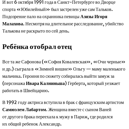
И вот 6 октября 1991 года в Санкт-Петербурге во Дворце
спорта «Юбилейный» был застрелен уже сам Тальков.
Подозрение пало на охранника певицы
Азизы Игоря
Малахова
. Несмотря на длительное расследование, убийство
Талькова не раскрыто по сей день.
Ребёнка отобрал отец
Все та же Сафонова («София Ковалевская», «Очи черные»
и др.) сыграла в «Зимней вишне» Ольгу — маму маленького
мальчика. Героиня по сюжету собиралась выйти замуж за
(персонажа
Ивара Калниньша
) Герберта, который уезжает
работать в Швейцарию.
В 1992 году актриса вступила в брак с французским артистом
Самюэлем Лабартом.
Женщина вместе с сыном Ваней
от другого брака переехала к мужу в Париж, где родился
их общий ребенок Александр.