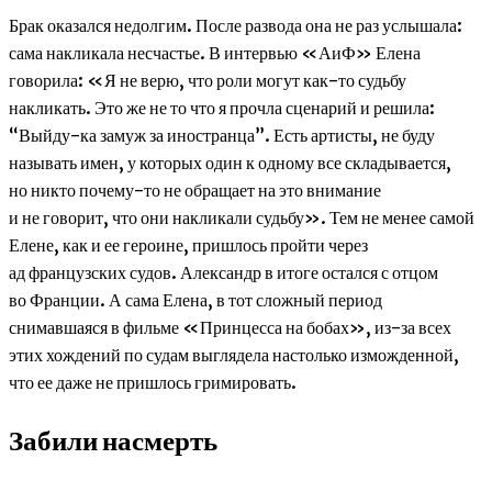
Брак оказался недолгим. После развода она не раз услышала:
сама накликала несчастье. В интервью «АиФ» Елена
говорила: «Я не верю, что роли могут как-то судьбу
накликать. Это же не то что я прочла сценарий и решила:
“Выйду-ка замуж за иностранца”. Есть артисты, не буду
называть имен, у которых один к одному все складывается,
но никто почему-то не обращает на это внимание
и не говорит, что они накликали судьбу». Тем не менее самой
Елене, как и ее героине, пришлось пройти через
ад французских судов. Александр в итоге остался с отцом
во Франции. А сама Елена, в тот сложный период
снимавшаяся в фильме «Принцесса на бобах», из-за всех
этих хождений по судам выглядела настолько изможденной,
что ее даже не пришлось гримировать.
Забили насмерть