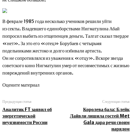
В феврале 1985 года несколько учеников решили уйти
из секты. Владевшего единоборствами Нигматулина Абай
попросил выбить из отщепенцев деньги. Талгат сказал твердое
«нет». За это его «отец» Борубаев с четырьмя
подельниками жестоко и долго избивали артиста.
Он не сопротивлялся из уважения к «отцу». Вскоре звезда
советского кино Нигматулин умер от несовместимых с жизнью
повреждений внутренних органов.
Оцените материал
Предыдущая статья
Следующая статья
Аналитик FT заявил об
Королева бала: Блейк
энергетической
Лайвли лишила гостей Met
неуязвимости России
Gala дара речи своим
нарядом