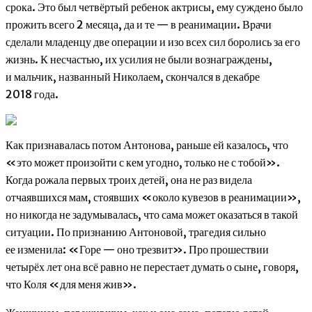
срока. Это был четвёртый ребенок актрисы, ему суждено было
прожить всего 2 месяца, да и те — в реанимации. Врачи
сделали младенцу две операции и изо всех сил боролись за его
жизнь. К несчастью, их усилия не были вознаграждены,
и мальчик, названный Николаем, скончался в декабре
2018 года.
Как признавалась потом Антонова, раньше ей казалось, что
«это может произойти с кем угодно, только не с тобой».
Когда рожала первых троих детей, она не раз видела
отчаявшихся мам, стоявших «около кувезов в реанимации»,
но никогда не задумывалась, что сама может оказаться в такой
ситуации. По признанию Антоновой, трагедия сильно
ее изменила: «Горе — оно трезвит». Про прошествии
четырёх лет она всё равно не перестает думать о сыне, говоря,
что Коля «для меня жив».