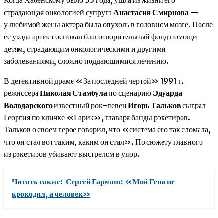
Когда Хабенскому было 33 года, ушла из жизни его
страдающая онкологией супруга
Анастасия Смирнова
—
у любимой жены актера была опухоль в головном мозге. После
ее ухода артист основал благотворительный фонд помощи
детям, страдающим онкологическими и другими
заболеваниями, сложно поддающимися лечению.
В детективной драме «За последней чертой» 1991 г.
режиссёра
Николая Стамбула
по сценарию
Эдуарда
Володарского
известный рок-певец
Игорь Тальков
сыграл
Георгия по кличке «Гарик», главаря банды рэкетиров.
Тальков о своем герое говорил, что «система его так сломала,
что он стал вот таким, каким он стал». По сюжету главного
из рэкетиров убивают выстрелом в упор.
Читать также:
Сергей Гармаш: «Мой Гена не
крокодил, а человек»