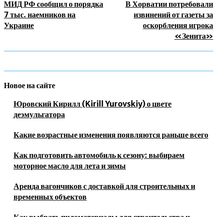
МИД РФ сообщил о порядка
В Хорватии потребовали
7 тыс. наемников на
извинений от газеты за
Украине
оскорбления игрока
«Зенита»
Новое на сайте
Юровский Кирилл (Kirill Yurovskiy) о цвете
деэмульгатора
Какие возрастные изменения появляются раньше всего
Как подготовить автомобиль к сезону: выбираем
моторное масло для лета и зимы
Аренда вагончиков с доставкой для строительных и
временных объектов