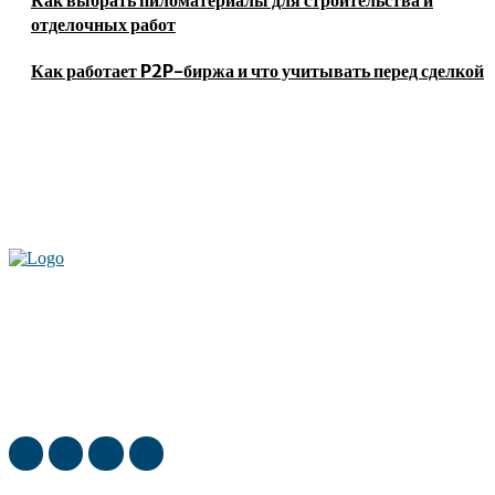
Как выбрать пиломатериалы для строительства и
отделочных работ
Как работает P2P-биржа и что учитывать перед сделкой
Актуальные новости мира и России. Новинки технологий и
достижения спорта, скандалы шоубизнеса, обзор экономики и культуры
ежедневно в нашем блоге