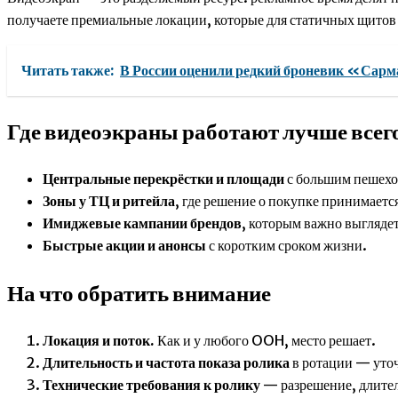
получаете премиальные локации, которые для статичных щитов
Читать также:
В России оценили редкий броневик «Сар
Где видеоэкраны работают лучше всег
Центральные перекрёстки и площади
с большим пешехо
Зоны у ТЦ и ритейла
, где решение о покупке принимаетс
Имиджевые кампании брендов
, которым важно выгляде
Быстрые акции и анонсы
с коротким сроком жизни.
На что обратить внимание
Локация и поток.
Как и у любого OOH, место решает.
Длительность и частота показа ролика
в ротации — уточн
Технические требования к ролику
— разрешение, длител