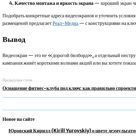
Качество монтажа и яркость экрана
— хороший экран чи
Подобрать конкретные адреса видеоэкранов и уточнить условия
размещений предлагает
Реал-Медиа
— с конструкциями на ключ
Вывод
Видеоэкран — это не «дорогой билборд», а отдельный инструм
кампания живёт короткими волнами акций или вы хотите показ
Предыдущая статья
Оснащение фитнес-клуба под ключ: как правильно спроект
Новое на сайте
Юровский Кирилл (Kirill Yurovskiy) о цвете деэмульгато