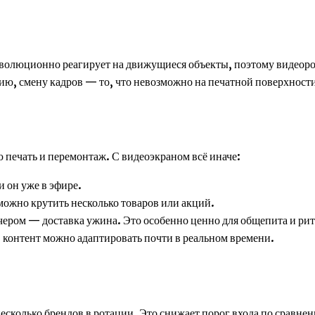
эволюционно реагирует на движущиеся объекты, поэтому видеоро
цию, смену кадров — то, что невозможно на печатной поверхност
 печать и перемонтаж. С видеоэкраном всё иначе:
 он уже в эфире.
ожно крутить несколько товаров или акций.
чером — доставка ужина. Это особенно ценно для общепита и рит
контент можно адаптировать почти в реальном времени.
несколько брендов в ротации. Это снижает порог входа по сравн