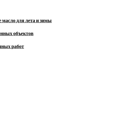
 масло для лета и зимы
енных объектов
чных работ
порта, скандалы шоубизнеса, обзор экономики и культуры ежедневно в н