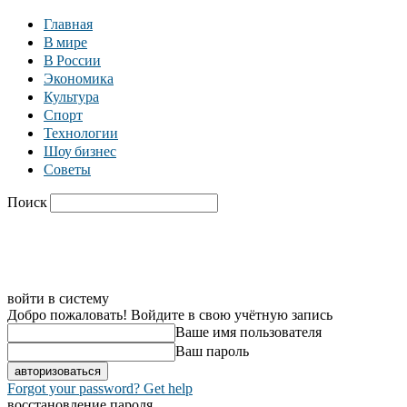
Главная
В мире
В России
Экономика
Культура
Спорт
Технологии
Шоу бизнес
Советы
Поиск
C
31.7
Москва
Главная
В мире
В России
Экономика
войти в систему
Добро пожаловать! Войдите в свою учётную запись
Ваше имя пользователя
Ваш пароль
Forgot your password? Get help
восстановление пароля