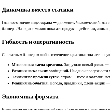
Динамика вместо статики
Главное отличие видеоэкрана — движение. Человеческий глаз 
баннера. На экране можно показать продукт в действии, анима
Гибкость и оперативность
С печатным баннером любое изменение креатива означает новую
Мгновенная смена креатива.
Загрузили новый ролик — и
Ротация нескольких сообщений.
На одной поверхности м
Тайминг по времени суток.
Утром — кофе и завтраки, ве
Реакция на события.
Погода, праздники, флеш-акции — 
Экономика формата
Видеоэкран — это разделяемый ресурс: рекламное время делят 