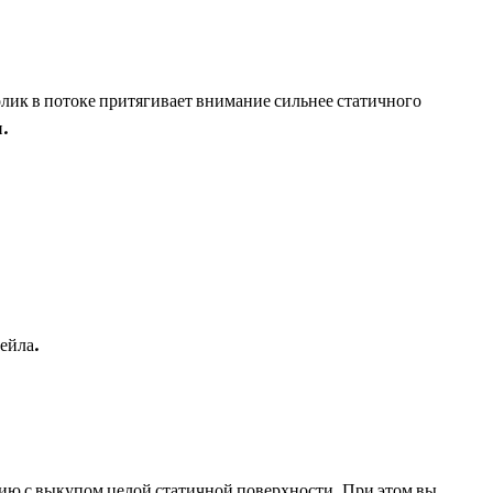
лик в потоке притягивает внимание сильнее статичного
и.
ейла.
ению с выкупом целой статичной поверхности. При этом вы