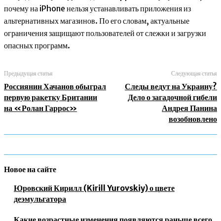
почему на iPhone нельзя устанавливать приложения из
альтернативных магазинов. По его словам, актуальные
ограничения защищают пользователей от слежки и загрузки
опасных программ.
Предыдущая статья
Следующая статья
Россиянин Хачанов обыграл
Следы ведут на Украину?
первую ракетку Британии
Дело о загадочной гибели
на «Ролан Гаррос»
Андрея Панина
возобновлено
Новое на сайте
Юровский Кирилл (Kirill Yurovskiy) о цвете
деэмульгатора
Какие возрастные изменения появляются раньше всего