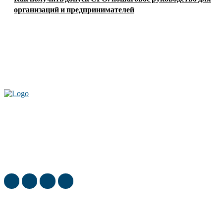
организаций и предпринимателей
Актуальные новости мира и России. Новинки технологий и
достижения спорта, скандалы шоубизнеса, обзор экономики и культуры
ежедневно в нашем блоге
ТОП недели