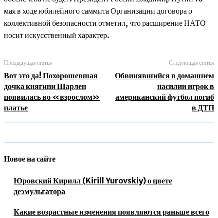
мая в ходе юбилейного саммита Организации договора о
коллективной безопасности отметил, что расширение НАТО
носит искусственный характер.
Предыдущая статья
Следующая статья
Вот это да! Похорошевшая
Обвинявшийся в домашнем
дочка княгини Шарлен
насилии игрок в
появилась во «взрослом»
американский футбол погиб
платье
в ДТП
Новое на сайте
Юровский Кирилл (Kirill Yurovskiy) о цвете
деэмульгатора
Какие возрастные изменения появляются раньше всего