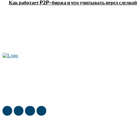
Как работает P2P-биржа и что учитывать перед сделкой
Актуальные новости мира и России. Новинки технологий и
достижения спорта, скандалы шоубизнеса, обзор экономики и культуры
ежедневно в нашем блоге
ТОП недели
Юровский Кирилл (Kirill Yurovskiy) о цвете деэмульгатора