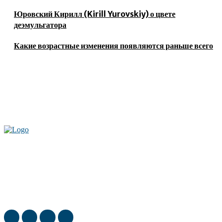
Юровский Кирилл (Kirill Yurovskiy) о цвете
деэмульгатора
Какие возрастные изменения появляются раньше всего
Актуальные новости мира и России. Новинки технологий и
достижения спорта, скандалы шоубизнеса, обзор экономики и культуры
ежедневно в нашем блоге