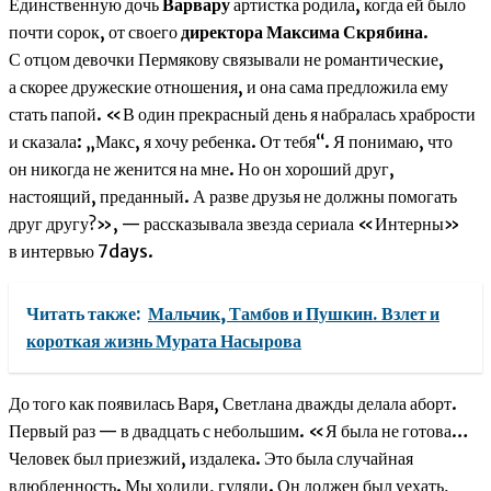
Единственную дочь
Варвару
артистка родила, когда ей было
почти сорок, от своего
директора Максима Скрябина
.
С отцом девочки Пермякову связывали не романтические,
а скорее дружеские отношения, и она сама предложила ему
стать папой. «В один прекрасный день я набралась храбрости
и сказала: „Макс, я хочу ребенка. От тебя“. Я понимаю, что
он никогда не женится на мне. Но он хороший друг,
настоящий, преданный. А разве друзья не должны помогать
друг другу?», — рассказывала звезда сериала «Интерны»
в интервью 7days.
Читать также:
Мальчик, Тамбов и Пушкин. Взлет и
короткая жизнь Мурата Насырова
До того как появилась Варя, Светлана дважды делала аборт.
Первый раз — в двадцать с небольшим. «Я была не готова…
Человек был приезжий, издалека. Это была случайная
влюбленность. Мы ходили, гуляли. Он должен был уехать,