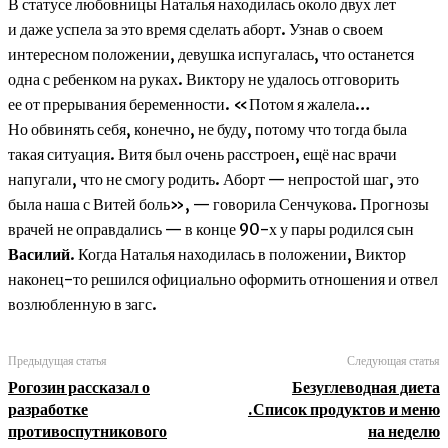
В статусе любовницы Наталья находилась около двух лет
и даже успела за это время сделать аборт. Узнав о своем
интересном положении, девушка испугалась, что останется
одна с ребенком на руках. Виктору не удалось отговорить
ее от прерывания беременности. «Потом я жалела…
Но обвинять себя, конечно, не буду, потому что тогда была
такая ситуация. Витя был очень расстроен, ещё нас врачи
напугали, что не смогу родить. Аборт — непростой шаг, это
была наша с Витей боль», — говорила Сенчукова. Прогнозы
врачей не оправдались — в конце 90-х у пары родился сын
Василий
. Когда Наталья находилась в положении, Виктор
наконец-то решился официально оформить отношения и отвел
возлюбленную в загс.
Предыдущая статья
Следующая статья
Рогозин рассказал о
Безуглеводная диета
разработке
.Список продуктов и меню
противоспутникового
на неделю