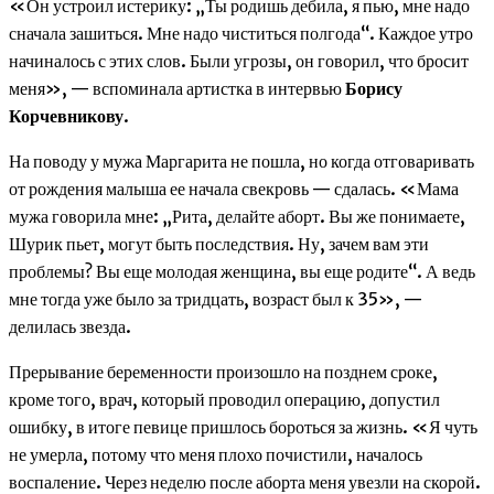
«Он устроил истерику: „Ты родишь дебила, я пью, мне надо
сначала зашиться. Мне надо чиститься полгода“. Каждое утро
начиналось с этих слов. Были угрозы, он говорил, что бросит
меня», — вспоминала артистка в интервью
Борису
Корчевникову
.
На поводу у мужа Маргарита не пошла, но когда отговаривать
от рождения малыша ее начала свекровь — сдалась. «Мама
мужа говорила мне: „Рита, делайте аборт. Вы же понимаете,
Шурик пьет, могут быть последствия. Ну, зачем вам эти
проблемы? Вы еще молодая женщина, вы еще родите“. А ведь
мне тогда уже было за тридцать, возраст был к 35», —
делилась звезда.
Прерывание беременности произошло на позднем сроке,
кроме того, врач, который проводил операцию, допустил
ошибку, в итоге певице пришлось бороться за жизнь. «Я чуть
не умерла, потому что меня плохо почистили, началось
воспаление. Через неделю после аборта меня увезли на скорой.