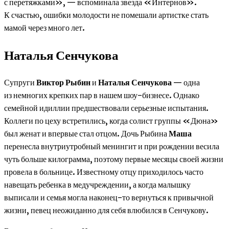
с перетяжками», — вспоминала звезда «Интернов».
К счастью, ошибки молодости не помешали артистке стать
мамой через много лет.
Наталья Сенчукова
Супруги
Виктор Рыбин
и
Наталья Сенчукова
— одна
из немногих крепких пар в нашем шоу-бизнесе. Однако
семейной идиллии предшествовали серьезные испытания.
Коллеги по цеху встретились, когда солист группы «Дюна»
был женат и впервые стал отцом. Дочь Рыбина
Маша
перенесла внутриутробный менингит и при рождении весила
чуть больше килограмма, поэтому первые месяцы своей жизни
провела в больнице. Известному отцу приходилось часто
навещать ребенка в медучреждении, а когда малышку
выписали и семья могла наконец-то вернуться к привычной
жизни, певец неожиданно для себя влюбился в Сенчукову.