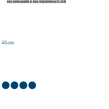
организаций и предпринимателей
Актуальные новости мира и России. Новинки технологий и
достижения спорта, скандалы шоубизнеса, обзор экономики и культуры
ежедневно в нашем блоге
ТОП недели
Какие возрастные изменения появляются раньше всего