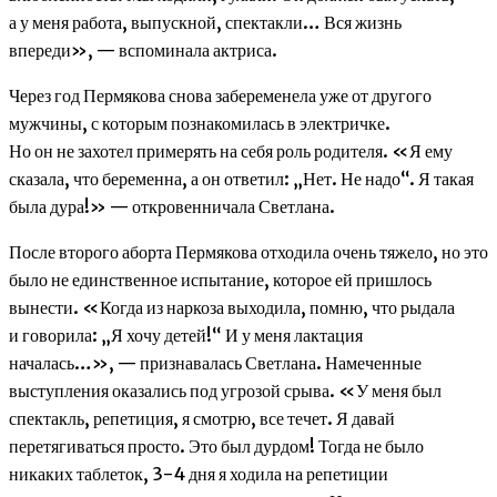
а у меня работа, выпускной, спектакли… Вся жизнь
впереди», — вспоминала актриса.
Через год Пермякова снова забеременела уже от другого
мужчины, с которым познакомилась в электричке.
Но он не захотел примерять на себя роль родителя. «Я ему
сказала, что беременна, а он ответил: „Нет. Не надо“. Я такая
была дура!» — откровенничала Светлана.
После второго аборта Пермякова отходила очень тяжело, но это
было не единственное испытание, которое ей пришлось
вынести. «Когда из наркоза выходила, помню, что рыдала
и говорила: „Я хочу детей!“ И у меня лактация
началась…», — признавалась Светлана. Намеченные
выступления оказались под угрозой срыва. «У меня был
спектакль, репетиция, я смотрю, все течет. Я давай
перетягиваться просто. Это был дурдом! Тогда не было
никаких таблеток, 3-4 дня я ходила на репетиции