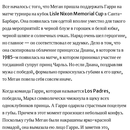
Все началось с того, что Меган пришла поддержать Гарри на
матче турнира на кубок Lisle Nixon Memorial Cup в Санта-
Барбаре. Она появилась там одетой вполне уместно для такого
рода мероприятий: в черной блузе в горошек и белой юбке,
черной шляпе и солнечных очках. Наряд очень шел герцогине,
но главное — он соответствовал ее задумке. Дело в том, что
она скопировала облачение принцессы Дианы, в котором та в
1985-м появилась на матче, в котором принимал участие ее
тогдашний супруг принц Чарльз. Но если Диана, поздравляя
мужа с победой, формально прикоснулась губами к его щеке,
то Меган повела себя совсем иначе.
Когда команда Гарри, которая называется Los Padres,
победила, Маркл символически чмокнула в щеку всех
одноклубников принца. А Гарри одарила страстным поцелуем
в губы. Причем в этот момент произошел небольшой конфуз.
Поскольку губы Меган были накрашены ярко-красной
помадой, она вымазала ею лицо Гарри. И заметив это,