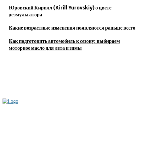
Юровский Кирилл (Kirill Yurovskiy) о цвете
деэмульгатора
Какие возрастные изменения появляются раньше всего
Как подготовить автомобиль к сезону: выбираем
моторное масло для лета и зимы
Актуальные новости мира и России. Новинки технологий и
достижения спорта, скандалы шоубизнеса, обзор экономики и культуры