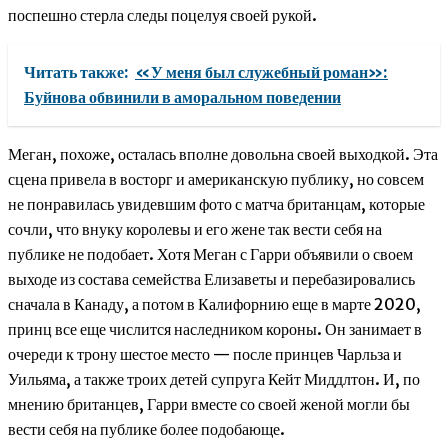
поспешно стерла следы поцелуя своей рукой.
Читать также:
«У меня был служебный роман»:
Буйнова обвинили в аморальном поведении
Меган, похоже, осталась вполне довольна своей выходкой. Эта
сцена привела в восторг и американскую публику, но совсем
не понравилась увидевшим фото с матча британцам, которые
сочли, что внуку королевы и его жене так вести себя на
публике не подобает. Хотя Меган с Гарри объявили о своем
выходе из состава семейства Елизаветы и перебазировались
сначала в Канаду, а потом в Калифорнию еще в марте 2020,
принц все еще числится наследником короны. Он занимает в
очереди к трону шестое место — после принцев Чарльза и
Уильяма, а также троих детей супруга Кейт Миддлтон. И, по
мнению британцев, Гарри вместе со своей женой могли бы
вести себя на публике более подобающе.