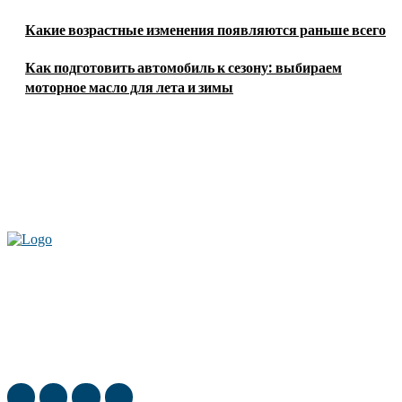
Какие возрастные изменения появляются раньше всего
Как подготовить автомобиль к сезону: выбираем
моторное масло для лета и зимы
Актуальные новости мира и России. Новинки технологий и
достижения спорта, скандалы шоубизнеса, обзор экономики и культуры
ежедневно в нашем блоге