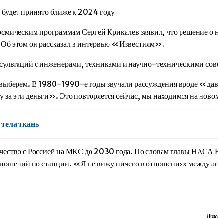
будет принято ближе к 2024 году
мическим программам Сергей Крикалев заявил, что решение о 
 Об этом он рассказал в интервью «Известиям».
нсультаций с инженерами, техниками и научно-техническими сов
ы выберем. В 1980-1990-е годы звучали рассуждения вроде «д
су за эти деньги». Это повторяется сейчас, мы находимся на но
тела ткань
чество с Россией на МКС до 2030 года. По словам главы НАСА Б
 отношений по станции. «Я не вижу ничего в отношениях между 
Дже