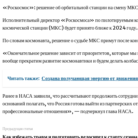
«Роскосмос»: решение об орбитальной станции на смену МКС 
Исполнительный директор «Роскосмоса» по пилотируемым кос
космической станции (МКС) будет принято ближе к 2024 году.
По словам космонавта, решение о судьбе МКС примут после ко
«Окончательное решение зависит от приоритетов, которые м
вообще прекратим развитие космонавтики и будем делать колба
Читать также:
Создана получающая энергию от движения 
Ранее в НАСА заявили, что рассчитывают продолжить сотрудни
оснований полагать, что Россия готова выйти из партнерских
профессиональные отношения», — подчеркнул глава НАСА.
Предыдущая статья
Как избежать травм и подготовить велосипед к старту сезона