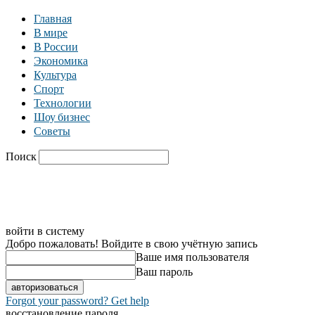
Главная
В мире
В России
Экономика
Культура
Спорт
Технологии
Шоу бизнес
Советы
Поиск
C
27
Москва
Главная
В мире
В России
Экономика
войти в систему
Добро пожаловать! Войдите в свою учётную запись
Ваше имя пользователя
Ваш пароль
Forgot your password? Get help
восстановление пароля