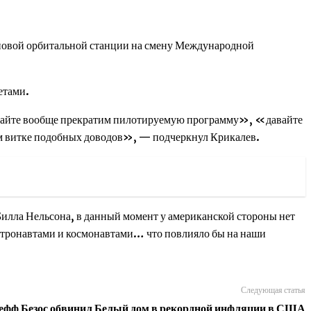
новой орбитальной станции на смену Международной
етами.
авайте вообще прекратим пилотируемую программу», «давайте
вом витке подобных доводов», — подчеркнул Крикалев.
илла Нельсона, в данный момент у американской стороны нет
астронавтами и космонавтами… что повлияло бы на наши
Следующая статья
фф Безос обвинил Белый дом в рекордной инфляции в США