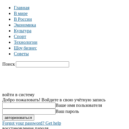
Главная
В мире
В России
Экономика
Культура
Спорт
Технологии
Шоу бизнес
Советы
Поиск
C
19.1
Москва
Главная
В мире
В России
Экономика
войти в систему
Добро пожаловать! Войдите в свою учётную запись
Ваше имя пользователя
Ваш пароль
Forgot your password? Get help
восстановление пароля