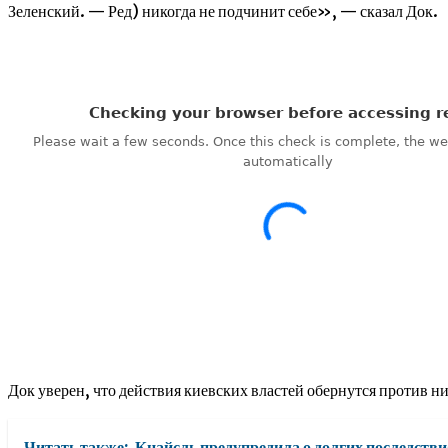
Зеленский. — Ред) никогда не подчинит себе», — сказал Док.
Док уверен, что действия киевских властей обернутся против 
Читать также:
Кнайсль предупредила о долгих последстви