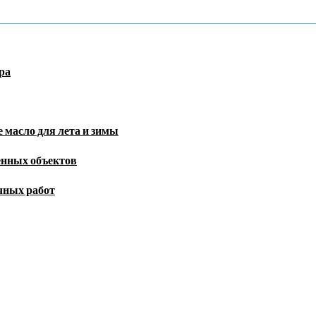
ра
 масло для лета и зимы
енных объектов
чных работ