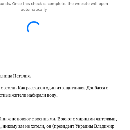
льница Наталия.
с земли. Как рассказал один из защитников Донбасса с
стные жители набирали воду.
 Они ж не воюют с военными. Воюют с мирными жителями,
и, никому зла не хотели, он (президент Украины Владимир