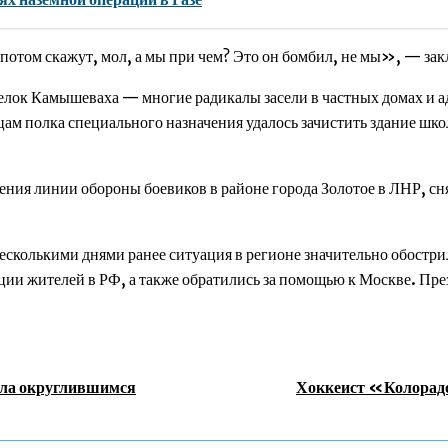
А потом скажут, мол, а мы при чем? Это он бомбил, не мы», — за
лок Камышеваха — многие радикалы засели в частных домах и ад
м полка специального назначения удалось зачистить здание шк
я линии обороны боевиков в районе города Золотое в ЛНР, снят
есколькими днями ранее ситуация в регионе значительно обостри
ии жителей в РФ, а также обратились за помощью к Москве. Пре
ила округлившимся
Хоккеист «Колорадо