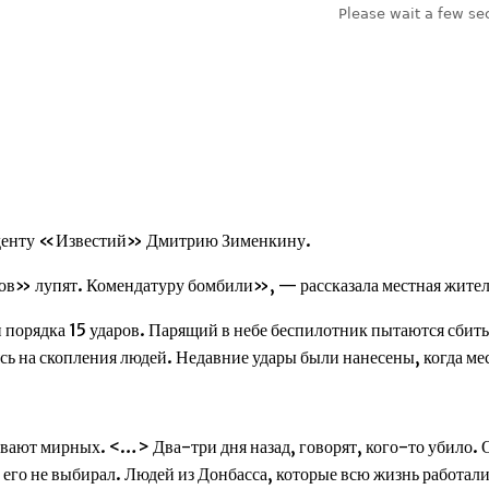
онденту «Известий» Дмитрию Зименкину.
дов» лупят. Комендатуру бомбили», — рассказала местная жите
 порядка 15 ударов. Парящий в небе беспилотник пытаются сбить 
ь на скопления людей. Недавние удары были нанесены, когда ме
вают мирных. <…> Два-три дня назад, говорят, кого-то убило.
 его не выбирал. Людей из Донбасса, которые всю жизнь работал