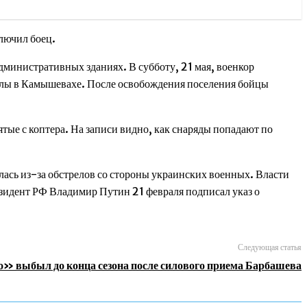
ключил боец.
министративных зданиях. В субботу, 21 мая, военкор
олы в Камышевахе. После освобождения поселения бойцы
ые с коптера. На записи видно, как снаряды попадают по
лась из-за обстрелов со стороны украинских военных. Власти
зидент РФ Владимир Путин 21 февраля подписал указ о
Следующая статья
» выбыл до конца сезона после силового приема Барбашева