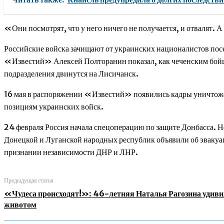
«Они посмотрят, что у него ничего не получается, и отвалят. 
Российские войска зачищают от украинских националистов посе
«Известий» Алексей Полторанин показал, как чеченским бойца
подразделения двинутся на Лисичанск.
16 мая в распоряжении «Известий» появились кадры уничтожени
позициям украинских войск.
24 февраля Россия начала спецоперацию по защите Донбасса. Н
Донецкой и Луганской народных республик объявили об эвакуац
признании независимости ДНР и ЛНР.
Предыдущая статья
«Чудеса происходят!»: 46-летняя Наталья Рагозина удив
животом