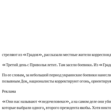
стреляют из «Градов», рассказали местные жители корресп
«Третий день с Приволья летит. Там засели боевики. Из «Гра
По ее словам, за небольшой период украинские боевики нанесли
позывным Док, националисты корректируют огонь, ориентируяс
Реклама
«Они нас называют «недочеловеки», а на самом деле они уби
которые выбрали одного, второго президента якобы. Хотя никто