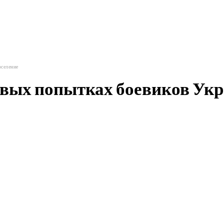
оселение
овых попытках боевиков Ук