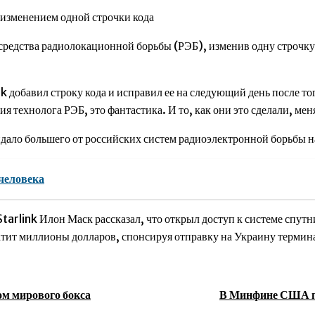
 изменением одной строчки кода
средства радиолокационной борьбы (РЭБ), изменив одну строчку 
 добавил строку кода и исправил ее на следующий день после то
я технолога РЭБ, это фантастика. И то, как они это сделали, ме
ло большего от российских систем радиоэлектронной борьбы н
 человека
tarlink Илон Маск рассказал, что открыл доступ к системе спут
ит миллионы долларов, спонсируя отправку на Украину термина
ом мирового бокса
В Минфине США пр