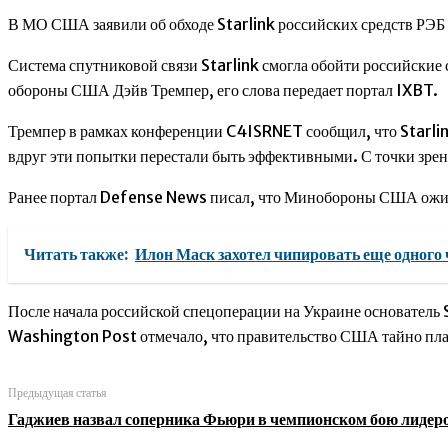
В МО США заявили об обходе Starlink российских средств РЭБ
Система спутниковой связи Starlink смогла обойти российские 
обороны США Дэйв Тремпер, его слова передает портал IXBT.
Тремпер в рамках конференции C4ISRNET сообщил, что Starlink
вдруг эти попытки перестали быть эффективными. С точки зрени
Ранее портал Defense News писал, что Минобороны США ожида
Читать также:
Илон Маск захотел чипировать еще одного
После начала российской спецоперации на Украине основатель S
Washington Post отмечало, что правительство США тайно плат
Предыдущая статья
Гаджиев назвал соперника Фьюри в чемпионском бою лидер