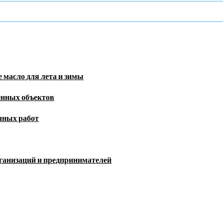
 масло для лета и зимы
енных объектов
чных работ
рганизаций и предпринимателей