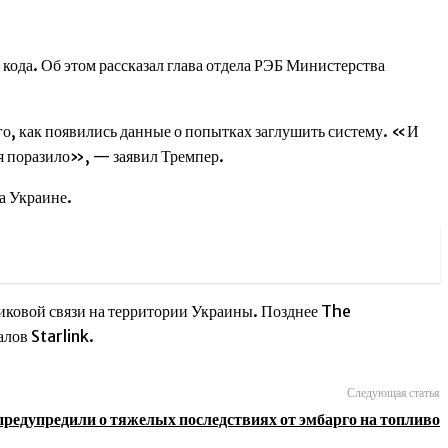
кода. Об этом рассказал глава отдела РЭБ Министерства
го, как появились данные о попытках заглушить систему. «И
ня поразило», — заявил Тремпер.
а Украине.
никовой связи на территории Украины. Позднее The
лов Starlink.
Следующая статья
едупредили о тяжелых последствиях от эмбарго на топливо