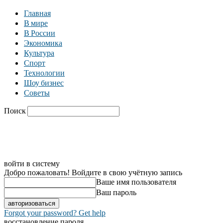
Главная
В мире
В России
Экономика
Культура
Спорт
Технологии
Шоу бизнес
Советы
Поиск
C
30.8
Москва
Главная
В мире
В России
Экономика
войти в систему
Добро пожаловать! Войдите в свою учётную запись
Ваше имя пользователя
Ваш пароль
Forgot your password? Get help
восстановление пароля