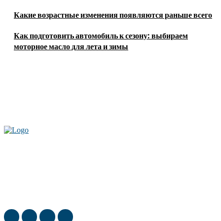
Какие возрастные изменения появляются раньше всего
Как подготовить автомобиль к сезону: выбираем
моторное масло для лета и зимы
Актуальные новости мира и России. Новинки технологий и
достижения спорта, скандалы шоубизнеса, обзор экономики и культуры
ежедневно в нашем блоге