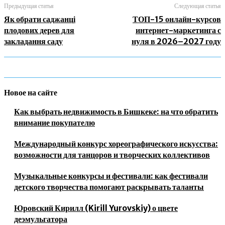
Предыдущая статья
Следующая статья
Як обрати саджанці
ТОП-15 онлайн-курсов
плодових дерев для
интернет-маркетинга с
закладання саду
нуля в 2026–2027 году
Новое на сайте
Как выбрать недвижимость в Бишкеке: на что обратить
внимание покупателю
Международный конкурс хореографического искусства:
возможности для танцоров и творческих коллективов
Музыкальные конкурсы и фестивали: как фестивали
детского творчества помогают раскрывать таланты
Юровский Кирилл (Kirill Yurovskiy) о цвете
деэмульгатора