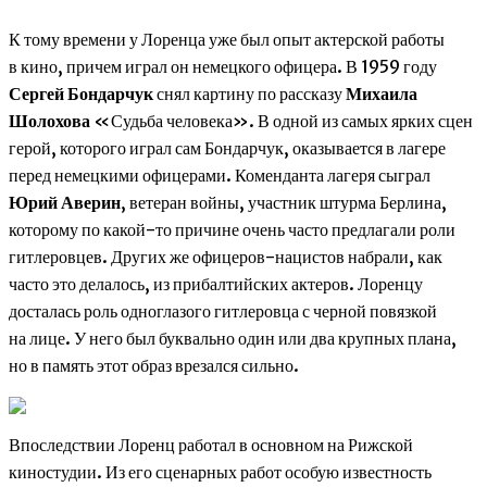
К тому времени у Лоренца уже был опыт актерской работы
в кино, причем играл он немецкого офицера. В 1959 году
Сергей Бондарчук
снял картину по рассказу
Михаила
Шолохова
«Судьба человека». В одной из самых ярких сцен
герой, которого играл сам Бондарчук, оказывается в лагере
перед немецкими офицерами. Коменданта лагеря сыграл
Юрий Аверин
, ветеран войны, участник штурма Берлина,
которому по какой-то причине очень часто предлагали роли
гитлеровцев. Других же офицеров-нацистов набрали, как
часто это делалось, из прибалтийских актеров. Лоренцу
досталась роль одноглазого гитлеровца с черной повязкой
на лице. У него был буквально один или два крупных плана,
но в память этот образ врезался сильно.
Впоследствии Лоренц работал в основном на Рижской
киностудии. Из его сценарных работ особую известность