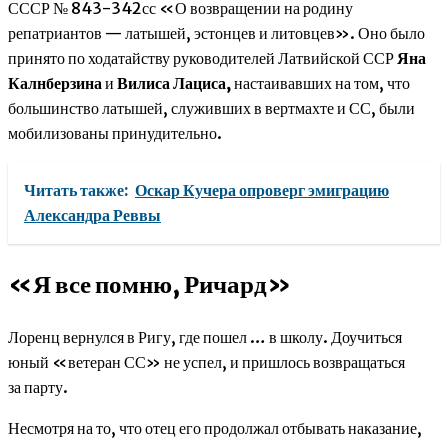
СССР № 843-342сс «О возвращении на родину
репатриантов — латышей, эстонцев и литовцев». Оно было
принято по ходатайству руководителей Латвийской ССР
Яна
Калнберзина
и
Вилиса Лациса,
настаивавших на том, что
большинство латышей, служивших в вертмахте и СС, были
мобилизованы принудительно.
Читать также:
Оскар Кучера опроверг эмиграцию
Александра Реввы
«Я все помню, Ричард»
Лоренц вернулся в Ригу, где пошел … в школу. Доучиться
юный «ветеран СС» не успел, и пришлось возвращаться
за парту.
Несмотря на то, что отец его продолжал отбывать наказание,