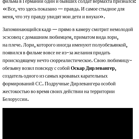
фильма в Германии один и бывших солдат вермахта признался:
«Все, что здесь показано — правда. И самое стыдное для
меня, что эту правду увидят мои дети и внуки».
Запоминающийся кадр — прямо в камеру смотрит немолодой
эсэсовец с домашним любимцем, приматом вида лори,
на плече. Лори, которого иногда именуют полуобезьянкой,
появился в фильме вовсе не из-за желания придать
происходящему нечто сюрреалистическое. Свою любимицу-
обезьяну возил повсюду с собой
Оскар Дирлевангер
,
создатель одного из самых кровавых карательных
формирований СС. Подручные Дирлевангера особой
жестокостью во время своих действии на территории
Белоруссии.