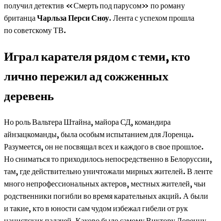
получил детектив «Смерть под парусом» по роману
британца
Чарльза Перси Сноу.
Лента с успехом прошла
по советскому ТВ.
Играл карателя рядом с теми, кто
лично пережил ад сожженных
деревень
Но роль Вальтера Штайна, майора СД, командира
айнзацкоманды, была особым испытанием для Лоренца.
Разумеется, он не посвящал всех и каждого в свое прошлое.
Но сниматься то приходилось непосредственно в Белоруссии,
там, где действительно уничтожали мирных жителей. В ленте
много непрофессиональных актеров, местных жителей, чьи
родственники погибли во время карательных акций. А были
и такие, кто в юности сам чудом избежал гибели от рук
нацистских палачей. Каково было самому Виктору Лоренцу