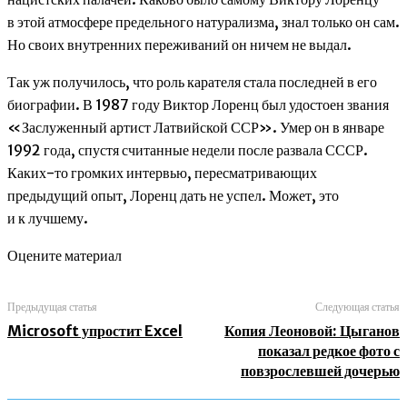
в этой атмосфере предельного натурализма, знал только он сам.
Но своих внутренних переживаний он ничем не выдал.
Так уж получилось, что роль карателя стала последней в его
биографии. В 1987 году Виктор Лоренц был удостоен звания
«Заслуженный артист Латвийской ССР». Умер он в январе
1992 года, спустя считанные недели после развала СССР.
Каких-то громких интервью, пересматривающих
предыдущий опыт, Лоренц дать не успел. Может, это
и к лучшему.
Оцените материал
Предыдущая статья
Следующая статья
Microsoft упростит Excel
Копия Леоновой: Цыганов
показал редкое фото с
повзрослевшей дочерью