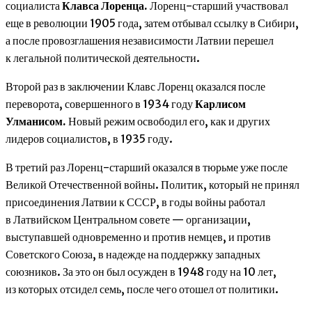
социалиста
Клавса Лоренца.
Лоренц-старший участвовал
еще в революции 1905 года, затем отбывал ссылку в Сибири,
а после провозглашения независимости Латвии перешел
к легальной политической деятельности.
Второй раз в заключении Клавс Лоренц оказался после
переворота, совершенного в 1934 году
Карлисом
Улманисом.
Новый режим освободил его, как и других
лидеров социалистов, в 1935 году.
В третий раз Лоренц-старший оказался в тюрьме уже после
Великой Отечественной войны. Политик, который не принял
присоединения Латвии к СССР, в годы войны работал
в Латвийском Центральном совете — организации,
выступавшей одновременно и против немцев, и против
Советского Союза, в надежде на поддержку западных
союзников. За это он был осужден в 1948 году на 10 лет,
из которых отсидел семь, после чего отошел от политики.