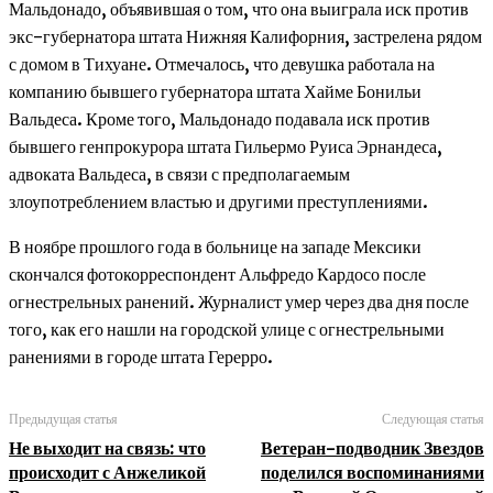
Мальдонадо, объявившая о том, что она выиграла иск против
экс-губернатора штата Нижняя Калифорния, застрелена рядом
с домом в Тихуане. Отмечалось, что девушка работала на
компанию бывшего губернатора штата Хайме Бонильи
Вальдеса. Кроме того, Мальдонадо подавала иск против
бывшего генпрокурора штата Гильермо Руиса Эрнандеса,
адвоката Вальдеса, в связи с предполагаемым
злоупотреблением властью и другими преступлениями.
В ноябре прошлого года в больнице на западе Мексики
скончался фотокорреспондент Альфредо Кардосо после
огнестрельных ранений. Журналист умер через два дня после
того, как его нашли на городской улице с огнестрельными
ранениями в городе штата Герерро.
Предыдущая статья
Следующая статья
Не выходит на связь: что
Ветеран-подводник Звездов
происходит с Анжеликой
поделился воспоминаниями