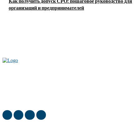
Как получить допуск СРО: пошаговое руководство для
организаций и предпринимателей
Актуальные новости мира и России. Новинки технологий и
достижения спорта, скандалы шоубизнеса, обзор экономики и культуры
ежедневно в нашем блоге
ТОП недели