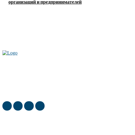
организаций и предпринимателей
Актуальные новости мира и России. Новинки технологий и
достижения спорта, скандалы шоубизнеса, обзор экономики и культуры
ежедневно в нашем блоге
ТОП недели
Какие возрастные изменения появляются раньше всего