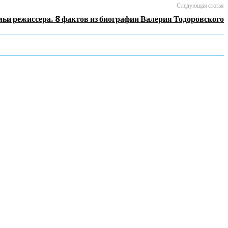
Следующая статья
мьи режиссера. 8 фактов из биографии Валерия Тодоровского