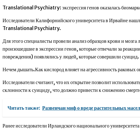
Translational Psychiatry: экспрессия генов оказалась биомар
Исследователи Калифорнийского университета в Ирвайне нашл
Translational Psychiatry.
Для этого специалисты провели анализ образцов крови и мозга л
произошедшие в экспрессии генов, которые отвечали за реакци
повреждения) появлялись у людей, которые совершили суицид.
Нечем дышать.Как кислород влияет на агрессивность раковых
Исследователи считают, что их открытие позволит использоват
склонности к суициду, что должно привести к снижению смертн
Читать также:
Развенчан миф о вреде растительных масе
Ранее исследователи Ирландского национального университета в