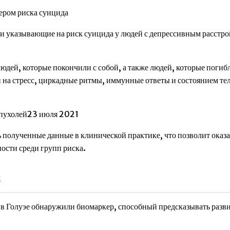
кером риска суицида
и указывающие на риск суицида у людей с депрессивным расстр
юдей, которые покончили с собой, а также людей, которые погибл
и на стресс, циркадные ритмы, иммунные ответы и состоянием т
 опухолей23 июля 2021
ь полученные данные в клинической практике, что позволит ока
ости среди групп риска.
л
 Голуэе обнаружили биомаркер, способный предсказывать развити