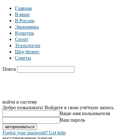
Главная
В мире
В России
Экономика
Культура
Спорт
Технологии
Шоу бизнес
Советы
Поиск
C
30.8
Москва
Главная
В мире
В России
Экономика
войти в систему
Добро пожаловать! Войдите в свою учётную запись
Ваше имя пользователя
Ваш пароль
Forgot your password? Get help
восстановление пароля