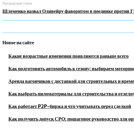
Предыдущая статья
Шлеменко назвал Оливейру фаворитом в поединке против 
Новое на сайте
Какие возрастные изменения появляются раньше всего
Как подготовить автомобиль к сезону: выбираем моторное
Аренда вагончиков с доставкой для строительных и врем
Как выбрать пиломатериалы для строительства и отдело
Как работает P2P-биржа и что учитывать перед сделкой
Как получить допуск СРО: пошаговое руководство для о