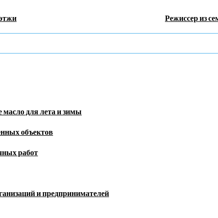
Гэтжи
Режиссер из се
 масло для лета и зимы
енных объектов
чных работ
рганизаций и предпринимателей