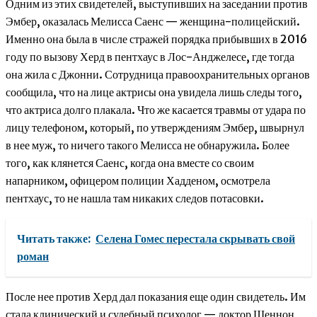
Одним из этих свидетелей, выступивших на заседании против
Эмбер, оказалась Мелисса Саенс — женщина-полицейский.
Именно она была в числе стражей порядка прибывших в 2016
году по вызову Херд в пентхаус в Лос-Анджелесе, где тогда
она жила с Джонни. Сотрудница правоохранительных органов
сообщила, что на лице актрисы она увидела лишь следы того,
что актриса долго плакала. Что же касается травмы от удара по
лицу телефоном, который, по утверждениям Эмбер, швырнул
в нее муж, то ничего такого Мелисса не обнаружила. Более
того, как клянется Саенс, когда она вместе со своим
напарником, офицером полиции Хадденом, осмотрела
пентхаус, то не нашла там никаких следов потасовки.
Читать также:
Селена Гомес перестала скрывать свой
роман
После нее против Херд дал показания еще один свидетель. Им
стала клинический и судебный психолог — доктор Шеннон