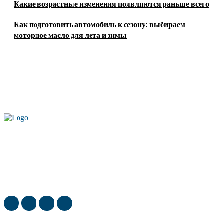
Какие возрастные изменения появляются раньше всего
Как подготовить автомобиль к сезону: выбираем
моторное масло для лета и зимы
Актуальные новости мира и России. Новинки технологий и
достижения спорта, скандалы шоубизнеса, обзор экономики и культуры
ежедневно в нашем блоге