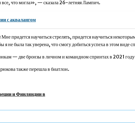
и все, что могла», — сказала 26-летняя Лампич.
ии с аквалангом
 «Мне придется научиться стрелять, придется научиться некоторым
ы я не была так уверена, что смогу добиться успеха в этом виде 
онкам — две бронзы в личном и командном спринтах в 2021 году
рюкова также перешла в биатлон.
веции и Финляндии в