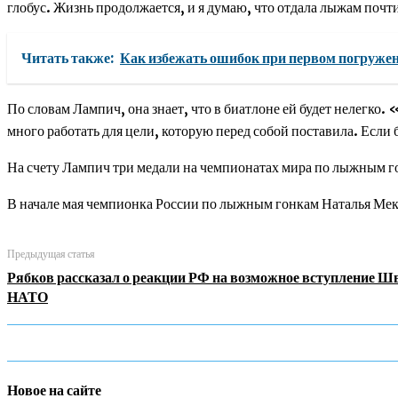
глобус. Жизнь продолжается, и я думаю, что отдала лыжам почт
Читать также:
Как избежать ошибок при первом погружен
По словам Лампич, она знает, что в биатлоне ей будет нелегко.
много работать для цели, которую перед собой поставила. Если б
На счету Лампич три медали на чемпионатах мира по лыжным г
В начале мая чемпионка России по лыжным гонкам Наталья Мек
Предыдущая статья
Рябков рассказал о реакции РФ на возможное вступление Ш
НАТО
Новое на сайте