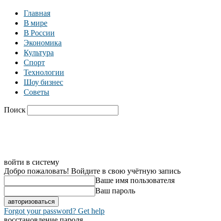
Главная
В мире
В России
Экономика
Культура
Спорт
Технологии
Шоу бизнес
Советы
Поиск
C
18.5
Москва
Главная
В мире
В России
Экономика
войти в систему
Добро пожаловать! Войдите в свою учётную запись
Ваше имя пользователя
Ваш пароль
Forgot your password? Get help
восстановление пароля