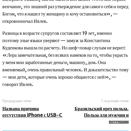
венчание, это лишний раз утверждение для самого себя и перед
Богом, что я нашел ту женщину и хочу остановиться», —
откровенничал Ивлев.
Разница в возрасте супругов составляет 19 лет, именно
поэтому злые языки уверяют — замуж за Константина
Куденкова вышла по расчету. Но шеф-повар слухам не верит:
«Лера замечательная, без всяких намеков на то, чтобы украсть
у меня мои заработанные деньги, машину, дом. Она
вменяемый, очень правильный человек. И доказательство тому
— мои дети, которые очень хорошо общаются с ней», —
говорит Ивлев.
Предыдущая статья
Следующая статья
Названа причина
Бразильский орех польза.
отсутствия iPhone с USB-C
Польза для мужчин и
потенции