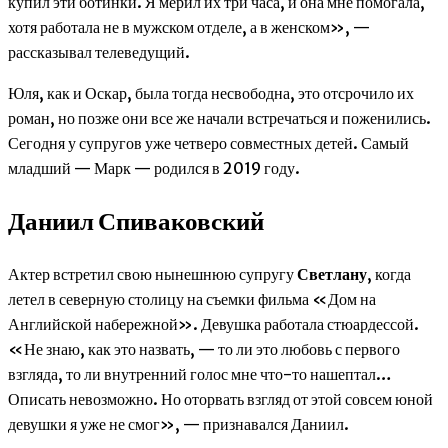
купил эти ботинки. Я мерил их три часа, и она мне помогала,
хотя работала не в мужском отделе, а в женском», —
рассказывал телеведущий.
Юля, как и Оскар, была тогда несвободна, это отсрочило их
роман, но позже они все же начали встречаться и поженились.
Сегодня у супругов уже четверо совместных детей. Самый
младший — Марк — родился в 2019 году.
Даниил Спиваковский
Актер встретил свою нынешнюю супругу
Светлану
, когда
летел в северную столицу на съемки фильма «Дом на
Английской набережной». Девушка работала стюардессой.
«Не знаю, как это назвать, — то ли это любовь с первого
взгляда, то ли внутренний голос мне что-то нашептал…
Описать невозможно. Но оторвать взгляд от этой совсем юной
девушки я уже не смог», — признавался Даниил.