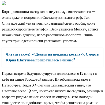
Бортпроводница звезду кино не узнала, а вот ее коллеги —
очень даже, и попросили Светлану взять автограф. Так
Спиваковский узнал имя понравившейся ему особы, но не
решился спросить ее телефон. Вернувшись в Москву, артист
начал искать девушку через работников аэропорта. Лишь
спустя три недели поиски увенчались успехом.
Читать также:
«Деньги на звездных костях». Смерть
Юрия Шатунова превратилась в бизнес?
Первая встреча будущих супругов длилась всего 15 минут в
кафе на улице Гороховой рядом с Витебским вокзалом в
Петербурге. Тогда 37-летний Спиваковский узнал, что
Светлане всего 19 лет, но это его ничуть не смутило, разницы в
возрасте рядом с ней он совсем не ощущал. Зато молодой
стюардессе понадобилось время, чтобы решиться на роман с