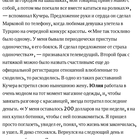
собой, а потом мы поехали все вместе кататься на роликах»,
— вспоминал Кучера. Предложение руки и сердца он сделал
Марковой по телефону, когда любимая девушка улетела в
Турцию на очередной конкурс красоты. «Мне так тоскливо
было одному. У меня бывали периодически приступы
одиночества, я его боялся. Я сделал предложение от страха
одиночества», — признавался телеведущий. Второй брак с
натяжкой можно было назвать счастливым: еще до
официальной регистрации отношений влюбленные то
сходились, то расходились. В одно из таких расставаний
Кучера встретил свою нынешнюю жену.
Юлия
работала в
очень модном на тот момент магазине одежды, и, чтобы
завязать разговор с красавицей, звезда потратил последние
деньги. «У меня оставалось 200 долларов на три недели, я на
них купил ботинки, чтобы с ней познакомиться. Я пришел
просто поглазеть, увидел ее, понял, что жизнь моя закончилась,
и ушел. Я дико стеснялся. Вернулся на следующий день и