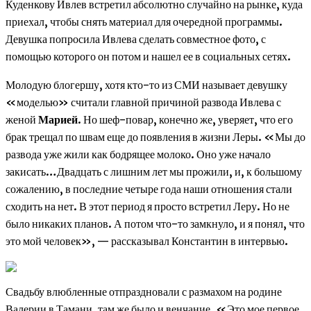
Куденкову Ивлев встретил абсолютно случайно на рынке, куда
приехал, чтобы снять материал для очередной программы.
Девушка попросила Ивлева сделать совместное фото, с
помощью которого он потом и нашел ее в социальных сетях.
Молодую блогершу, хотя кто-то из СМИ называет девушку
«моделью» считали главной причиной развода Ивлева с
женой
Марией
. Но шеф-повар, конечно же, уверяет, что его
брак трещал по швам еще до появления в жизни Леры. «Мы до
развода уже жили как бодрящее молоко. Оно уже начало
закисать…Двадцать с лишним лет мы прожили, и, к большому
сожалению, в последние четыре года наши отношения стали
сходить на нет. В этот период я просто встретил Леру. Но не
было никаких планов. А потом что-то замкнуло, и я понял, что
это мой человек», — рассказывал Константин в интервью.
Свадьбу влюбленные отпраздновали с размахом на родине
Валерии в Тамани, там же было и венчание. «Это мое первое