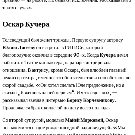
правило — на работе. Но бывают исключения. Рассказываем о
таких случаях.
Оскар Кучера
Телеведущий был женат трижды. Первую супругу актрису
Юлию Лисееву
он встретил в ГИТИСе, который
благополучно окончил в середине 90-х. Когда
Кучера
начал
работать в Театре киноактера, пара зарегистрировала
отношения. В актрису, кроме Оскара, был влюблен главный
режиссер театра, именно это обстоятельство и способствовало
скорой свадьбе. «Он хотел сделать Юле предложение, но я
сказал: „Я женюсь на ней первым“. И я это сделал», —
рассказывал звезда в интервью
Борису Корчевникову
.
Продержался брак с коллегой по цеху всего полгода.
Со второй супругой, моделью
Майей Марковой,
Оскар
познакомился на дне рождения одной радиоведущей. «Мы
были за городом на шашлыках, мой товарищ привез Майю с