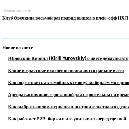
Предыдущая статья
Клуб Овечкина восьмой раз подряд вышел в плей-офф НХЛ
Новое на сайте
Юровский Кирилл (Kirill Yurovskiy) о цвете деэмульгато
Какие возрастные изменения появляются раньше всего
Как подготовить автомобиль к сезону: выбираем моторное
Аренда вагончиков с доставкой для строительных и врем
Как выбрать пиломатериалы для строительства и отдело
Как работает P2P-биржа и что учитывать перед сделкой