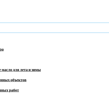
ра
 масло для лета и зимы
енных объектов
чных работ