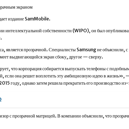
зрачным экраном
щает издание SamMobile.
ии интеллектуальной собственности (WIPO), он был опубликова
.
рпуса, является прозрачной. Специалисты Samsung не объяснили,
имеет выдвигающийся экран сбоку, другое — сверху.
ирует, что корпорация собирается выпускать телефоны с подоб
чай, если она решит воплотить эту амбициозную идею в жизнь»
015 году, однако затем решила прекратить его производство из-
0
ор с прозрачной матрицей. В компании объяснили, что прозрачн