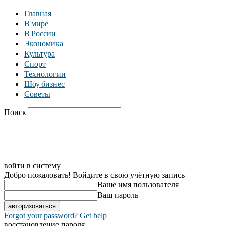
Главная
В мире
В России
Экономика
Культура
Спорт
Технологии
Шоу бизнес
Советы
Поиск
C
19.6
Москва
Главная
В мире
В России
Экономика
войти в систему
Добро пожаловать! Войдите в свою учётную запись
Ваше имя пользователя
Ваш пароль
Forgot your password? Get help
восстановление пароля