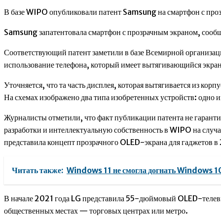
В базе WIPO опубликовали патент Samsung на смартфон с про
Samsung запатентовала смартфон с прозрачным экраном, сооб
Соответствующий патент заметили в базе Всемирной организац
использование телефона, который имеет вытягивающийся экран
Уточняется, что та часть дисплея, которая вытягивается из ко
На схемах изображено два типа изобретенных устройств: одно 
Журналисты отметили, что факт публикации патента не гарант
разработки и интеллектуальную собственность в WIPO на слу
представила концепт прозрачного OLED-экрана для гаджетов в 2
Читать также:
Windows 11 не смогла догнать Windows 1
В начале 2021 года LG представила 55-дюймовый OLED-телевиз
общественных местах — торговых центрах или метро.