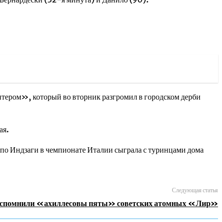
ером», который во вторник разгромил в городском дерби
ая.
о Индзаги в чемпионате Италии сыграла с туринцами дома
Следующая статья
спомнили «ахиллесовы пяты» советских атомных «Лир»