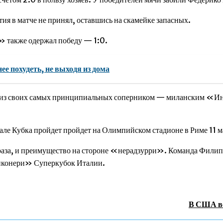
 в матче не принял, оставшись на скамейке запасных.
» также одержал победу — 1:0.
ее похудеть, не выходя из дома
 из своих самых принципиальных соперником — миланским «Инт
убка пройдет пройдет на Олимпийском стадионе в Риме 11 м
за, и преимущество на стороне «нерадзурри». Команда Филипп
ьянконери» Суперкубок Италии.
В США в