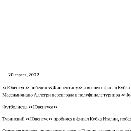
20 апреля, 2022
«Ювентус» победил «Фиорентину» и вышел в финал Кубка Ит
Массимилиано Аллегри переиграла в полуфинале турнира «Фи
Футболисты «Ювентуса»
Туринский «Ювентус» пробился в финал Кубка Италии, поб
Ответная встреча, прошедшая в среду в Турине, завершилась со