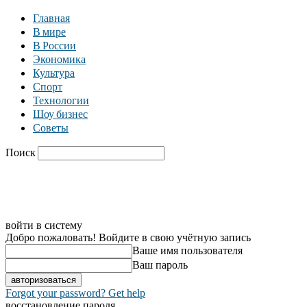
Главная
В мире
В России
Экономика
Культура
Спорт
Технологии
Шоу бизнес
Советы
Поиск
C
26.4
Москва
Главная
В мире
В России
Экономика
войти в систему
Добро пожаловать! Войдите в свою учётную запись
Ваше имя пользователя
Ваш пароль
Forgot your password? Get help
восстановление пароля