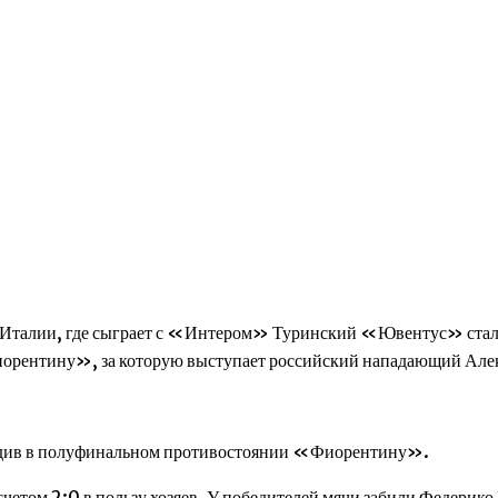
алии, где сыграет с «Интером» Туринский «Ювентус» стал в
орентину», за которую выступает российский нападающий Але
едив в полуфинальном противостоянии «Фиорентину».
 счетом 2:0 в пользу хозяев. У победителей мячи забили Федерик