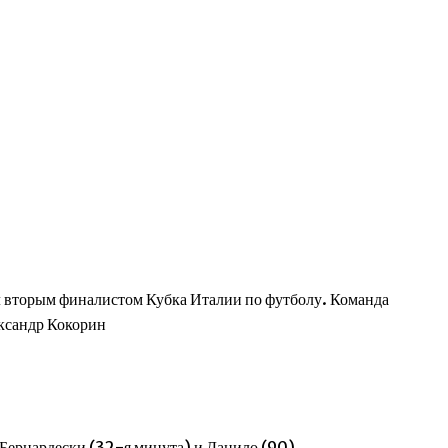
торым финалистом Кубка Италии по футболу. Команда
ксандр Кокорин
о Бернардески (32-я минута) и Данило (90).