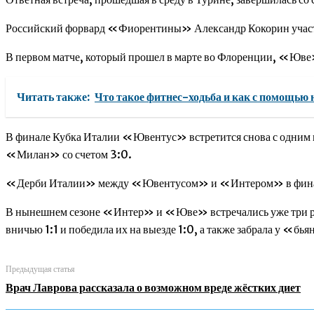
Российский форвард «Фиорентины» Александр Кокорин участия
В первом матче, который прошел в марте во Флоренции, «Юве
Читать также:
Что такое фитнес-ходьба и как с помощью н
В финале Кубка Италии «Ювентус» встретится снова с одним
«Милан» со счетом 3:0.
«Дерби Италии» между «Ювентусом» и «Интером» в финале К
В нынешнем сезоне «Интер» и «Юве» встречались уже три ра
вничью 1:1 и победила их на выезде 1:0, а также забрала у «б
Предыдущая статья
Врач Лаврова рассказала о возможном вреде жёстких диет