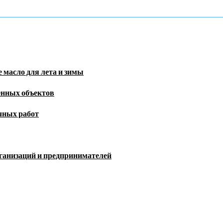
 масло для лета и зимы
енных объектов
чных работ
рганизаций и предпринимателей