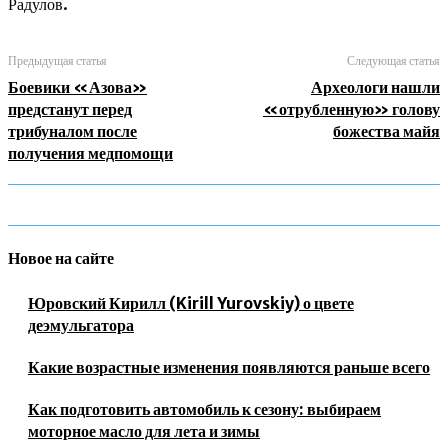
Радулов.
Предыдущая статья
Следующая статья
Боевики «Азова»
Археологи нашли
предстанут перед
«отрубленную» голову
трибуналом после
божества майя
получения медпомощи
Новое на сайте
Юровский Кирилл (Kirill Yurovskiy) о цвете
деэмульгатора
Какие возрастные изменения появляются раньше всего
Как подготовить автомобиль к сезону: выбираем
моторное масло для лета и зимы